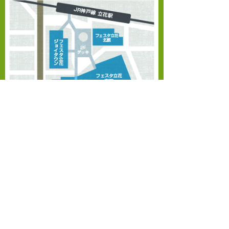
サイト内ワード検索
検索:
カテゴリー
スポーツ障害
幸福の木
日記
美顔鍼
鍼灸治療
〒660-0052
関節痛
兵庫県尼崎市七松町1-3-1-208（フェスタ立花南館
2F）
最近の投稿
JR東海道本線（神戸線）『立花駅』よりスロープ
連結 徒歩1分
熱中症予防情報
〜お知らせ〜
臨時休診
神経痛
膝の痛み