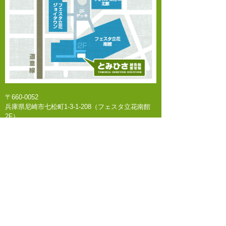
検索:
カテゴリー
スポーツ障害
幸福の木
日記
美顔鍼
鍼灸治療
〒660-0052
関節痛
兵庫県尼崎市七松町1-3-1-208（フェスタ立花南館
2F）
最近の投稿
JR東海道本線（神戸線）『立花駅』よりスロープ
連結 徒歩1分
熱中症予防情報
〜お知らせ〜
臨時休診
神経痛
膝の痛み
アーカイブ
※･･･土曜日のみ診療時間が異なります 【午前】
9:00～13:30 【午後】休診
2026年7月