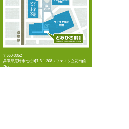
検索:
カテゴリー
スポーツ障害
幸福の木
日記
美顔鍼
鍼灸治療
〒660-0052
関節痛
兵庫県尼崎市七松町1-3-1-208（フェスタ立花南館
2F）
最近の投稿
JR東海道本線（神戸線）『立花駅』よりスロープ
連結 徒歩1分
熱中症予防情報
〜お知らせ〜
臨時休診
神経痛
膝の痛み
アーカイブ
※･･･土曜日のみ診療時間が異なります 【午前】
9:00～13:30 【午後】休診
2026年7月