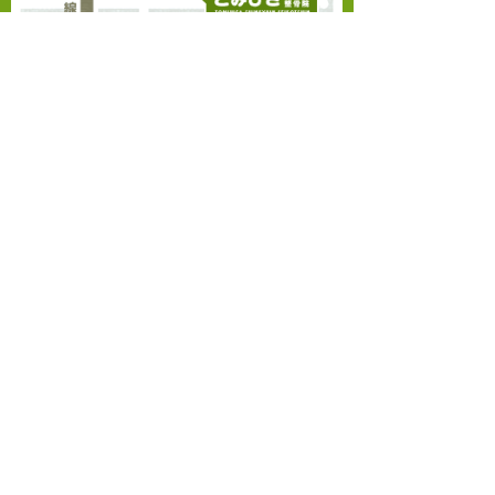
日記
美顔鍼
鍼灸治療
〒660-0052
関節痛
兵庫県尼崎市七松町1-3-1-208（フェスタ立花南館
2F）
最近の投稿
JR東海道本線（神戸線）『立花駅』よりスロープ
連結 徒歩1分
熱中症予防情報
〜お知らせ〜
臨時休診
神経痛
膝の痛み
アーカイブ
※･･･土曜日のみ診療時間が異なります 【午前】
9:00～13:30 【午後】休診
2026年7月
2026年6月
2026年5月
Copyright (C) 尼崎のとみひさ鍼灸院整骨院.,Ltd. All
2026年4月
Rights Reserved.
2026年3月
2026年2月
PCサイトを表示
2026年1月
2025年12月