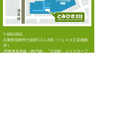
スポーツ障害
幸福の木
日記
美顔鍼
鍼灸治療
〒660-0052
関節痛
兵庫県尼崎市七松町1-3-1-208（フェスタ立花南館
2F）
最近の投稿
JR東海道本線（神戸線）『立花駅』よりスロープ
連結 徒歩1分
熱中症予防情報
〜お知らせ〜
臨時休診
神経痛
膝の痛み
アーカイブ
※･･･土曜日のみ診療時間が異なります 【午前】
9:00～13:30 【午後】休診
2026年7月
2026年6月
2026年5月
Copyright (C) 尼崎のとみひさ鍼灸院整骨院.,Ltd. All
2026年4月
Rights Reserved.
2026年3月