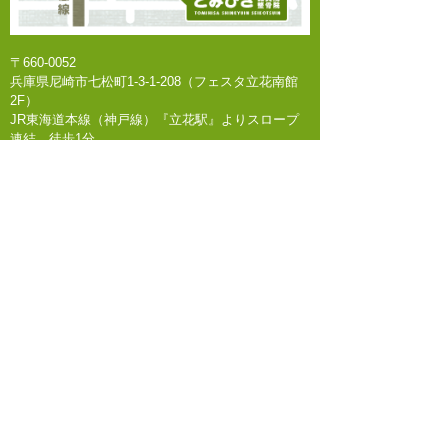
日記
美顔鍼
鍼灸治療
〒660-0052
関節痛
兵庫県尼崎市七松町1-3-1-208（フェスタ立花南館
2F）
最近の投稿
JR東海道本線（神戸線）『立花駅』よりスロープ
連結 徒歩1分
熱中症予防情報
〜お知らせ〜
臨時休診
神経痛
膝の痛み
アーカイブ
※･･･土曜日のみ診療時間が異なります 【午前】
9:00～13:30 【午後】休診
2026年7月
2026年6月
2026年5月
Copyright (C) 尼崎のとみひさ鍼灸院整骨院.,Ltd. All
2026年4月
Rights Reserved.
2026年3月
2026年2月
PCサイトを表示
2026年1月